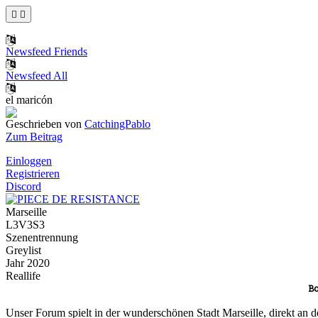
Newsfeed Friends
Newsfeed All
el maricón
Geschrieben von
CatchingPablo
Zum Beitrag
Einloggen
Registrieren
Discord
Marseille
L3V3S3
Szenentrennung
Greylist
Jahr 2020
Reallife
Bo
Unser Forum spielt in der wunderschönen Stadt Marseille, direkt an d