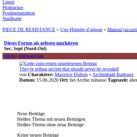
Listen
Plottracker
Postingmarathon
Stadtkarte
PIECE DE RESISTANCE
»
Une Histoire d´amour
»
Maison (accueil
Dieses Forum als gelesen markieren
Sec. Sept (Nord-Ost)
THEMA
/
VERFASSER
[
AB
]
They're telling secrets that should never be revealed
von
Charaktere:
Maxence Dubois
»
Archimbald Badeaux
Datum:
15.06.2020
Ort:
bei Archie zuhause
Tageszeit:
aben
Neue Beiträge
Heißes Thema mit neuen Beiträgen
Heißes Thema ohne neue Beiträge
Keine neuen Beiträge