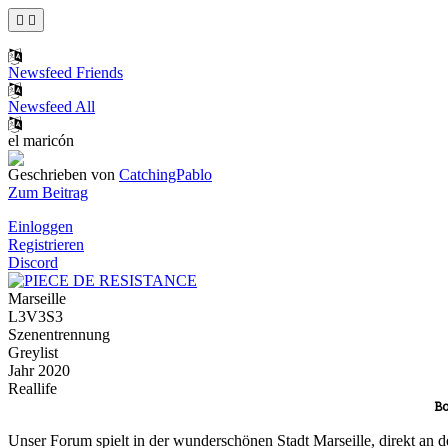
Newsfeed Friends
Newsfeed All
el maricón
Geschrieben von
CatchingPablo
Zum Beitrag
Einloggen
Registrieren
Discord
Marseille
L3V3S3
Szenentrennung
Greylist
Jahr 2020
Reallife
Bo
Unser Forum spielt in der wunderschönen Stadt Marseille, direkt an d