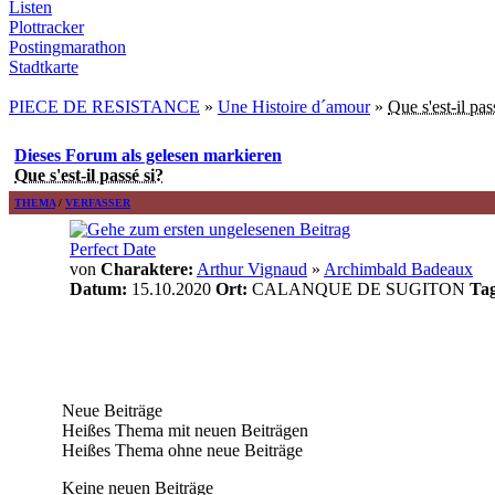
Listen
Plottracker
Postingmarathon
Stadtkarte
PIECE DE RESISTANCE
»
Une Histoire d´amour
»
Que s'est-il pas
Dieses Forum als gelesen markieren
Que s'est-il passé si?
THEMA
/
VERFASSER
Perfect Date
von
Charaktere:
Arthur Vignaud
»
Archimbald Badeaux
Datum:
15.10.2020
Ort:
CALANQUE DE SUGITON
Tag
Neue Beiträge
Heißes Thema mit neuen Beiträgen
Heißes Thema ohne neue Beiträge
Keine neuen Beiträge