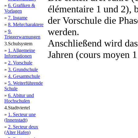
»
6. Grafiken &
élémentaire 1 und 2), 
Vorlagen
der Vorschule die Phase
»
7. Ingame
»
8. Mehrcharaktere
werden.
»
9.
Triggerwarnungen
Anschließend wird das
3.Schulsystem
»
1. Allgemeine
Jahren (cours moyen 1 
Informationen
»
2. Vorschule
»
3. Grundschule
»
4. Gesamtschule
»
5. Weiterführende
Schule
»
6. Abitur und
Hochschulen
4.Stadtviertel
»
1. Secteur une
(Innenstadt)
»
2. Secteur deux
(Alter Hafen)