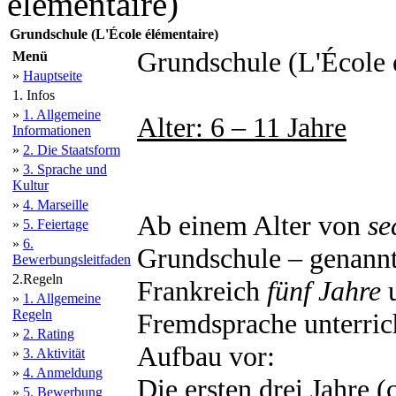
élémentaire)
Grundschule (L'École élémentaire)
Grundschule (L'École 
Menü
»
Hauptseite
1. Infos
»
1. Allgemeine
Alter: 6 – 11 Jahre
Informationen
»
2. Die Staatsform
»
3. Sprache und
Kultur
»
4. Marseille
Ab einem Alter von
se
»
5. Feiertage
»
6.
Grundschule – genann
Bewerbungsleitfaden
2.Regeln
Frankreich
fünf Jahre
u
»
1. Allgemeine
Regeln
Fremdsprache unterrich
»
2. Rating
Aufbau vor:
»
3. Aktivität
»
4. Anmeldung
Die ersten drei Jahre (
»
5. Bewerbung