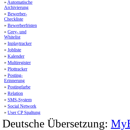
»
Automatische
Archivierung
»
Bewerber-
Checkliste
»
Bewerberfristen
»
Grey- und
Whitelist
»
Inplaytracker
»
Jobliste
»
Kalender
»
Multiregister
»
Plottracker
»
Posting-
Erinnerung
»
Postingfarbe
»
Relation
»
SMS-System
»
Social Network
»
User CP Spaltung
Deutsche Übersetzung:
MyB