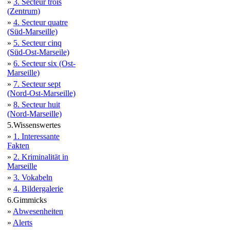
»
3. Secteur trois
(Zentrum)
»
4. Secteur quatre
(Süd-Marseille)
»
5. Secteur cinq
(Süd-Ost-Marseile)
»
6. Secteur six (Ost-
Marseille)
»
7. Secteur sept
(Nord-Ost-Marseille)
»
8. Secteur huit
(Nord-Marseille)
5.Wissenswertes
»
1. Interessante
Fakten
»
2. Kriminalität in
Marseille
»
3. Vokabeln
»
4. Bildergalerie
6.Gimmicks
»
Abwesenheiten
»
Alerts